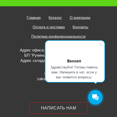
Главная
Каталог
О компании
Оплата и доставка
Контакты
Политика конфиденциальности
Адрес офиса: г. Москва, метро Румянцево,
БП "Румянцево", корпус В, офис 507В
Bennett
Адрес склада: г. Москва, ул. Рябиновая д.
55, стр. 2.
Здравствуйте! Готовы помочь
вам. Напишите в чат, если у
8-800-350-81-67
вас появятся вопросы.
zakaz@bennett-russia.ru
НАПИСАТЬ НАМ