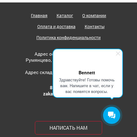
Главная
Каталог
О компании
Оплата и доставка
Контакты
Политика конфиденциальности
Адрес офиса: г. Москва, метро
Румянцево, БП "Румянцево", корпус В,
офис 507В
Адрес склада: г. Москва, ул. Рябиновая
Bennett
д. 55, стр. 2.
Здравствуйте! Готовы помочь
вам. Напишите в чат, если у
8-800-350-81-67
вас появятся вопросы.
zakaz@bennett-russia.ru
НАПИСАТЬ НАМ